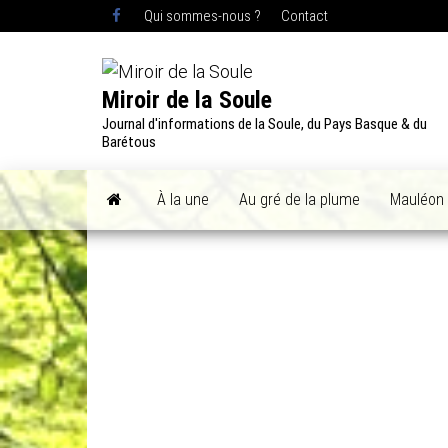
Skip
Qui sommes-nous ?
Contact
to
the
content
Miroir de la Soule
Journal d'informations de la Soule, du Pays Basque & du
Barétous
À la une
Au gré de la plume
Mauléon