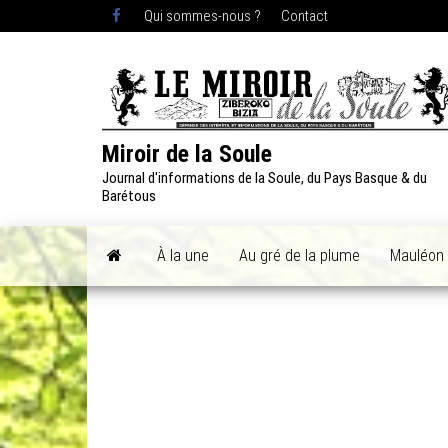
Skip
Qui sommes-nous ?
Contact
to
the
content
Miroir de la Soule
Journal d'informations de la Soule, du Pays Basque & du
Barétous
À la une
Au gré de la plume
Mauléon