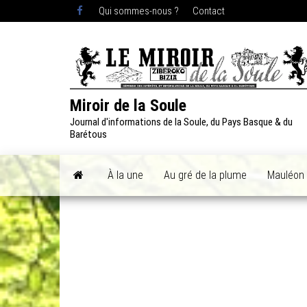
Skip
Qui sommes-nous ?
Contact
to
the
content
Miroir de la Soule
Journal d'informations de la Soule, du Pays Basque & du
Barétous
À la une
Au gré de la plume
Mauléon