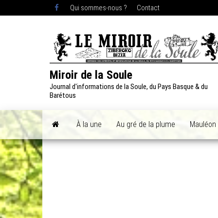
Skip
Qui sommes-nous ?
Contact
to
the
content
Miroir de la Soule
Journal d'informations de la Soule, du Pays Basque & du
Barétous
À la une
Au gré de la plume
Mauléon