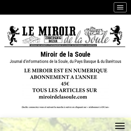
Skip
A
to
f
the
f
content
i
c
h
e
Miroir de la Soule
r
Journal d'informations de la Soule, du Pays Basque & du Barétous
/
m
a
s
q
u
e
r
l
a