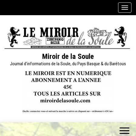
Skip
A
to
f
the
f
content
i
c
h
e
Miroir de la Soule
r
Journal d'informations de la Soule, du Pays Basque & du Barétous
/
m
a
s
q
u
e
r
l
a