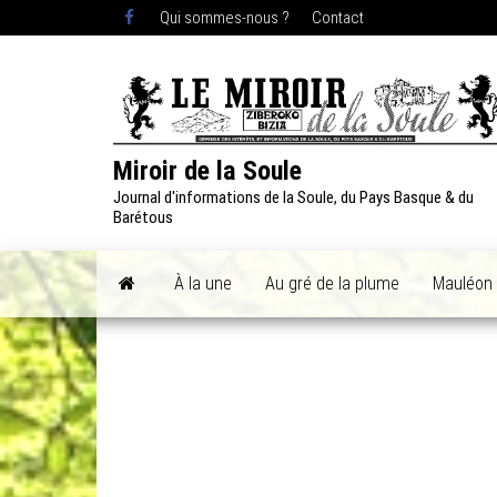
Skip
Qui sommes-nous ?
Contact
to
the
content
Miroir de la Soule
Journal d'informations de la Soule, du Pays Basque & du
Barétous
À la une
Au gré de la plume
Mauléon