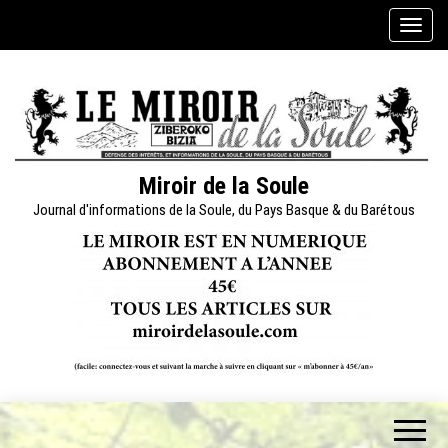
Skip
A
to
f
the
f
content
i
c
h
e
Miroir de la Soule
r
Journal d'informations de la Soule, du Pays Basque & du Barétous
/
m
a
s
q
u
e
r
l
a