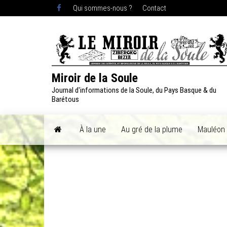
Skip
Qui sommes-nous ?
Contact
to
the
content
Miroir de la Soule
Journal d'informations de la Soule, du Pays Basque & du
Barétous
À la une
Au gré de la plume
Mauléon