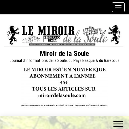
Skip
A
to
f
the
f
content
i
c
h
e
Miroir de la Soule
r
Journal d'informations de la Soule, du Pays Basque & du Barétous
/
m
a
s
q
u
e
r
l
a