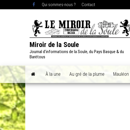
Skip
Qui sommes-nous ?
Contact
to
the
content
Miroir de la Soule
Journal d'informations de la Soule, du Pays Basque & du
Barétous
À la une
Au gré de la plume
Mauléon