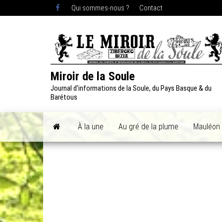
Skip
Qui sommes-nous ?
Contact
to
the
content
Miroir de la Soule
Journal d'informations de la Soule, du Pays Basque & du
Barétous
À la une
Au gré de la plume
Mauléon