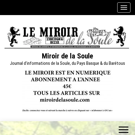
Skip
A
to
f
the
f
content
i
c
h
e
Miroir de la Soule
r
Journal d'informations de la Soule, du Pays Basque & du Barétous
/
m
a
s
q
u
e
r
l
a