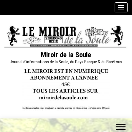
Skip
A
to
f
the
f
content
i
c
h
e
Miroir de la Soule
r
Journal d'informations de la Soule, du Pays Basque & du Barétous
/
m
a
s
q
u
e
r
l
a