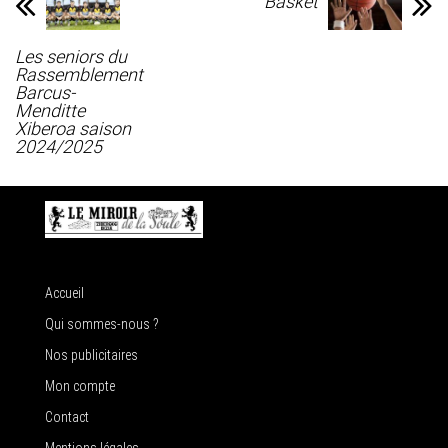
Basket
Les seniors du
Rassemblement
Barcus-
Menditte
Xiberoa saison
2024/2025
Accueil
Qui sommes-nous ?
Nos publicitaires
Mon compte
Contact
Mentions légales