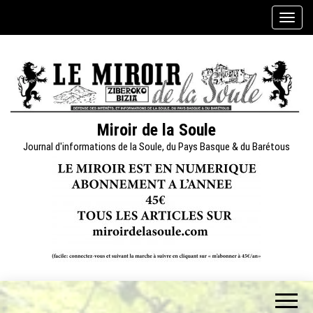
Skip
A
to
f
the
f
content
i
c
h
e
Miroir de la Soule
r
Journal d'informations de la Soule, du Pays Basque & du Barétous
/
m
a
s
q
u
e
r
l
a