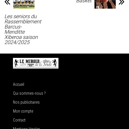
Basket
Les seniors du
Rassemblement
Barcus-
Menditte
Xiberoa saison
2024/2025
Accueil
Qui sommes-nous ?
Nos publicitaires
Mon compte
Contact
Mentions légales