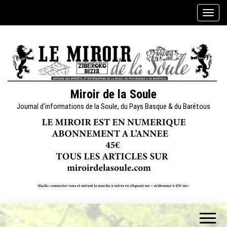
Skip
A
to
f
the
f
content
i
c
h
e
Miroir de la Soule
r
Journal d'informations de la Soule, du Pays Basque & du Barétous
/
m
a
s
q
u
e
r
l
a