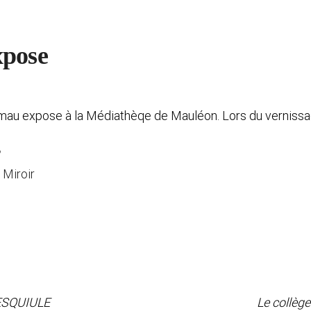
xpose
etmau expose à la Médiathèqe de Mauléon. Lors du vernissa
s
 Miroir
ESQUIULE
Le collège