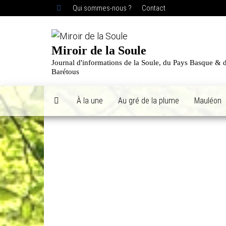
Skip
Qui sommes-nous ?
Contact
to
the
content
Miroir de la Soule
Journal d'informations de la Soule, du Pays Basque & 
Barétous
À la une
Au gré de la plume
Mauléon