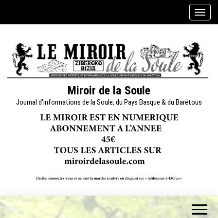
Skip
A
to
f
the
f
content
i
c
h
e
Miroir de la Soule
r
Journal d'informations de la Soule, du Pays Basque & du Barétous
/
m
a
s
q
u
e
r
l
a