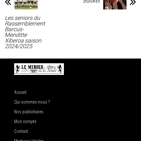
Basket
Les seniors du
Rassemblement
Barcus-
Menditte
Xiberoa saison
2024/2025
Accueil
Qui sommes-nous ?
Nos publicitaires
Mon compte
Contact
Mentions légales