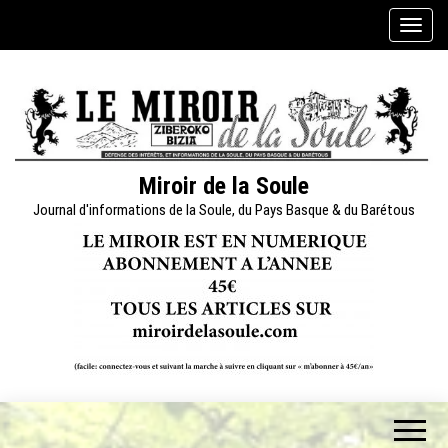
Skip
A
to
f
the
f
content
i
c
h
e
Miroir de la Soule
r
Journal d'informations de la Soule, du Pays Basque & du Barétous
/
m
a
s
q
u
e
r
l
a