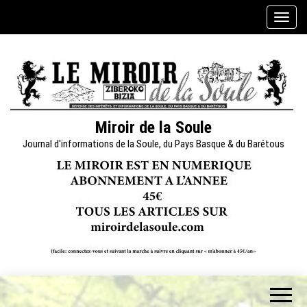
Skip
A
to
f
the
f
content
i
c
h
e
Miroir de la Soule
r
Journal d'informations de la Soule, du Pays Basque & du Barétous
/
m
a
s
q
u
e
r
l
a