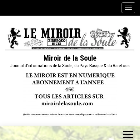
Skip
A
to
f
the
f
content
i
c
h
e
Miroir de la Soule
r
Journal d'informations de la Soule, du Pays Basque & du Barétous
/
m
a
s
q
u
e
r
l
a