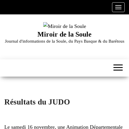
Skip
A
to
f
the
f
content
i
Miroir de la Soule
c
Journal d'informations de la Soule, du Pays Basque & du Barétous
h
e
r
/
m
a
s
q
u
Résultats du JUDO
e
r
21/11/2024
l
a
Le samedi 16 novembre, une Animation Départementale