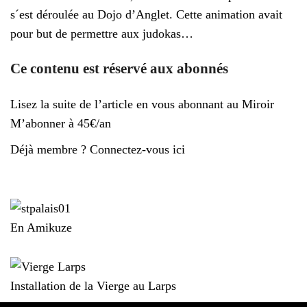
n
s´est déroulée au Dojo d’Anglet. Cette animation avait
a
pour but de permettre aux judokas…
v
i
Ce contenu est réservé aux abonnés
g
a
Lisez la suite de l’article en vous abonnant au Miroir
t
M’abonner à 45€/an
i
o
Déjà membre ?
Connectez-vous ici
n
Catégorie
Sports
En Amikuze
Installation de la Vierge au Larps