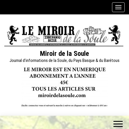
Skip
A
to
f
the
f
content
i
c
h
e
Miroir de la Soule
r
Journal d'informations de la Soule, du Pays Basque & du Barétous
/
m
a
s
q
u
e
r
l
a