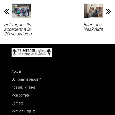
Pétanque : Ils
Bilan des
accèdent à la
Nesk’Alde
2ème division
Accueil
Qui sommes-nous ?
Nos publicitaires
Mon compte
Contact
Mentions légales