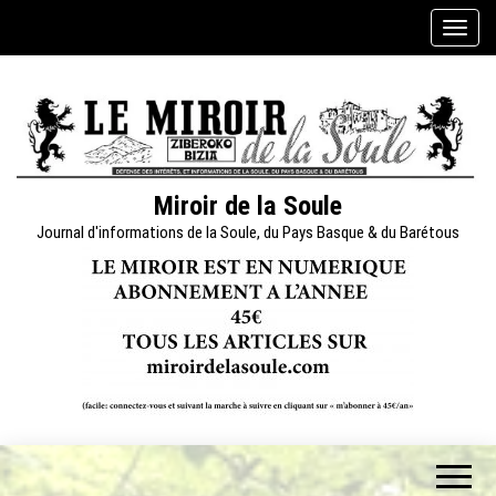
Skip
A
to
f
the
f
content
i
c
h
e
Miroir de la Soule
r
Journal d'informations de la Soule, du Pays Basque & du Barétous
/
m
a
s
q
u
e
r
l
a