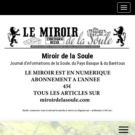
Skip
A
to
f
the
f
content
i
c
h
e
Miroir de la Soule
r
Journal d'informations de la Soule, du Pays Basque & du Barétous
/
m
a
s
q
u
e
r
l
a