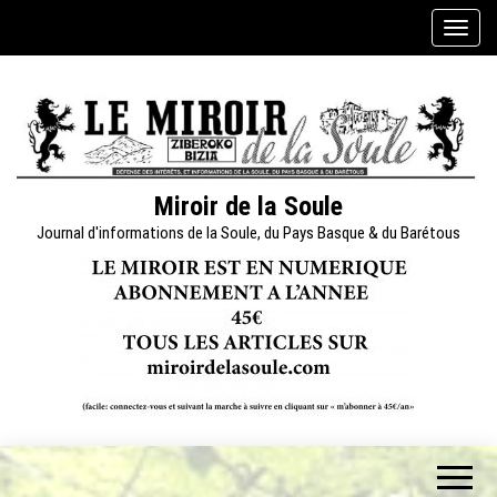
Skip
A
to
f
the
f
content
i
c
h
e
Miroir de la Soule
r
Journal d'informations de la Soule, du Pays Basque & du Barétous
/
m
a
s
q
u
e
r
l
a