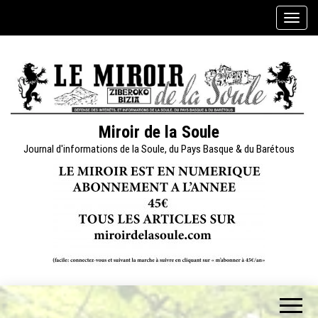
Skip
A
to
f
the
f
content
i
c
h
e
Miroir de la Soule
r
Journal d'informations de la Soule, du Pays Basque & du Barétous
/
m
a
s
q
u
e
r
l
a