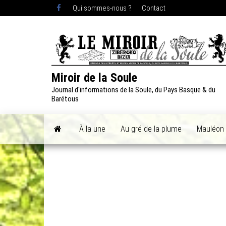
Skip
Qui sommes-nous ?
Contact
to
the
content
Miroir de la Soule
Journal d'informations de la Soule, du Pays Basque & du
Barétous
À la une
Au gré de la plume
Mauléon