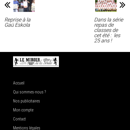
Reprise à la
Dans la série
Gaü Eskola
repas de
classes de
cet été : les
25 ans !
Accueil
Qui sommes-nous ?
Nos publicitaires
Mon compte
Contact
Mentions légales