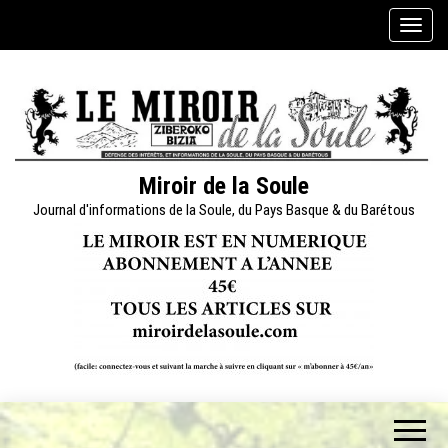
Skip
A
to
f
the
f
content
i
c
h
e
Miroir de la Soule
r
Journal d'informations de la Soule, du Pays Basque & du Barétous
/
m
a
s
q
u
e
r
l
a