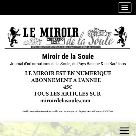
Skip
A
to
f
the
f
content
i
c
h
e
Miroir de la Soule
r
Journal d'informations de la Soule, du Pays Basque & du Barétous
/
m
a
s
q
u
e
r
l
a