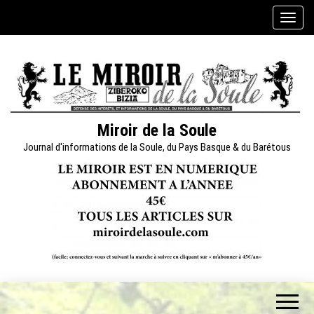
Skip
A
to
f
the
f
content
i
c
h
e
Miroir de la Soule
r
Journal d'informations de la Soule, du Pays Basque & du Barétous
/
m
a
s
q
u
e
r
l
a