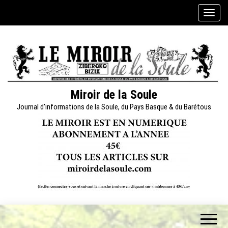
Skip
A
to
f
the
f
content
i
c
h
e
Miroir de la Soule
r
Journal d'informations de la Soule, du Pays Basque & du Barétous
/
m
a
s
q
u
e
r
l
a