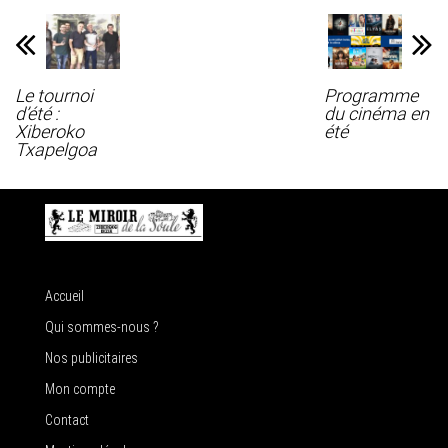
Le tournoi
Programme
d’été :
du cinéma en
Xiberoko
été
Txapelgoa
Accueil
Qui sommes-nous ?
Nos publicitaires
Mon compte
Contact