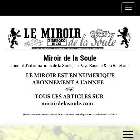
Skip
A
to
f
the
f
content
i
c
h
e
Miroir de la Soule
r
Journal d'informations de la Soule, du Pays Basque & du Barétous
/
m
a
s
q
u
e
r
l
a