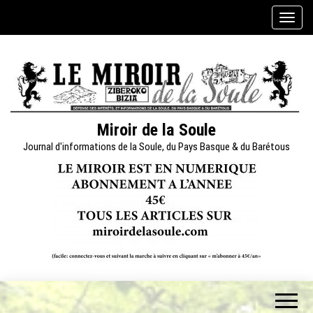
Skip
A
to
f
the
f
content
i
c
h
e
Miroir de la Soule
r
Journal d'informations de la Soule, du Pays Basque & du Barétous
/
m
a
s
q
u
e
r
l
a