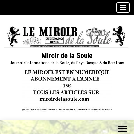
Skip
A
to
f
the
f
content
i
c
h
e
Miroir de la Soule
r
Journal d'informations de la Soule, du Pays Basque & du Barétous
/
m
a
s
q
u
e
r
l
a