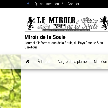
Skip
Qui sommes-nous ?
Contact
to
the
content
Miroir de la Soule
Journal d'informations de la Soule, du Pays Basque & du
Barétous
À la une
Au gré de la plume
Mauléon