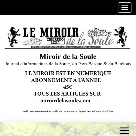
Skip
A
to
f
the
f
content
i
c
h
e
Miroir de la Soule
r
Journal d'informations de la Soule, du Pays Basque & du Barétous
/
m
a
s
q
u
e
r
l
a