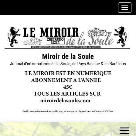
Skip
A
to
f
the
f
content
i
c
h
e
Miroir de la Soule
r
Journal d'informations de la Soule, du Pays Basque & du Barétous
/
m
a
s
q
u
e
r
l
a