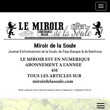
Skip
A
to
f
the
f
content
i
c
h
e
Miroir de la Soule
r
Journal d'informations de la Soule, du Pays Basque & du Barétous
/
m
a
s
q
u
e
r
l
a