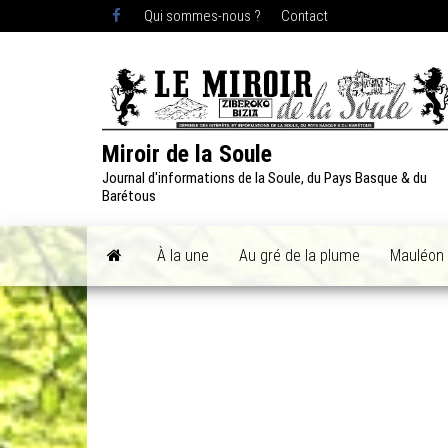
Skip
Qui sommes-nous ?
Contact
to
the
content
Miroir de la Soule
Journal d'informations de la Soule, du Pays Basque & du
Barétous
À la une
Au gré de la plume
Mauléon