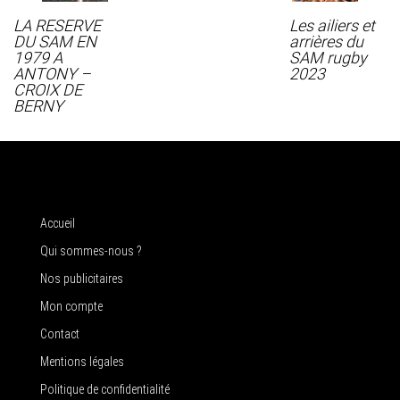
LA RESERVE
Les ailiers et
DU SAM EN
arrières du
1979 A
SAM rugby
ANTONY –
2023
CROIX DE
BERNY
Accueil
Qui sommes-nous ?
Nos publicitaires
Mon compte
Contact
Mentions légales
Politique de confidentialité