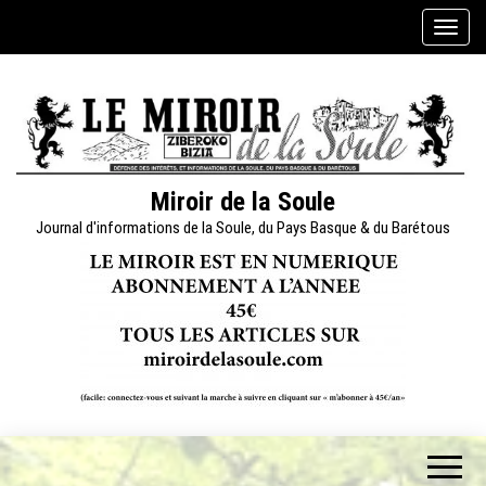
Skip
A
to
f
the
f
content
i
c
h
e
Miroir de la Soule
r
Journal d'informations de la Soule, du Pays Basque & du Barétous
/
m
a
s
q
u
e
r
l
a