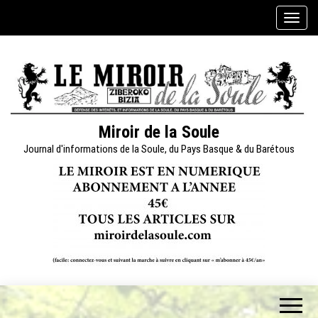
Skip
A
to
f
the
f
content
i
c
h
e
Miroir de la Soule
r
Journal d'informations de la Soule, du Pays Basque & du Barétous
/
m
a
s
q
u
e
r
l
a