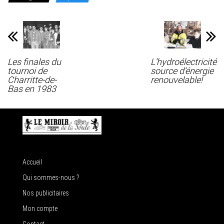
Les finales du
L’hydroélectricité
tournoi de
source d’énergie
Charritte-de-
renouvelable!
Bas en 1983
Accueil
Qui sommes-nous ?
Nos publicitaires
Mon compte
Contact