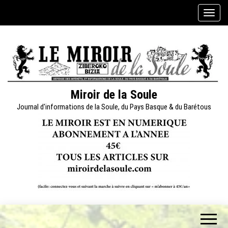
Skip
A
to
f
the
f
content
i
c
h
e
Miroir de la Soule
r
Journal d'informations de la Soule, du Pays Basque & du Barétous
/
m
a
s
q
u
e
r
l
a