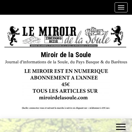
Skip
A
to
f
the
f
content
i
c
h
e
Miroir de la Soule
r
Journal d'informations de la Soule, du Pays Basque & du Barétous
/
m
a
s
q
u
e
r
l
a