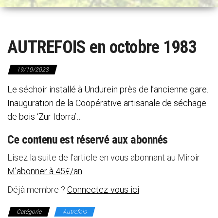
n
a
v
i
AUTREFOIS en octobre 1983
g
a
19/10/2023
t
i
Le séchoir installé à Undurein près de l’ancienne gare.
o
Inauguration de la Coopérative artisanale de séchage
n
de bois ‘Zur Idorra’…
Ce contenu est réservé aux abonnés
Lisez la suite de l’article en vous abonnant au Miroir
M’abonner à 45€/an
Déjà membre ?
Connectez-vous ici
Catégorie
Autrefois