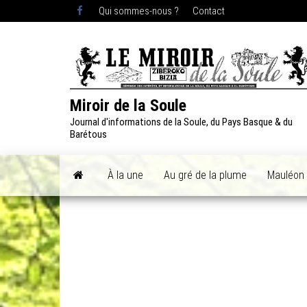
Skip
Qui sommes-nous ?
Contact
to
the
content
Miroir de la Soule
Journal d'informations de la Soule, du Pays Basque & du
Barétous
À la une
Au gré de la plume
Mauléon