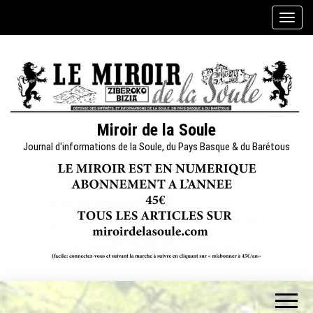
Skip
A
to
f
the
f
content
i
c
h
e
Miroir de la Soule
r
Journal d'informations de la Soule, du Pays Basque & du Barétous
/
m
a
s
q
u
e
r
l
a