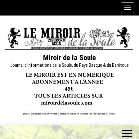
Skip
A
to
f
the
f
content
i
c
h
e
Miroir de la Soule
r
Journal d'informations de la Soule, du Pays Basque & du Barétous
/
m
a
s
q
u
e
r
l
a