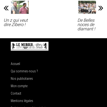
Un z qui veut
De Belles
dire Zibero !
noces de
diamant !
Accueil
Qui sommes-nous ?
Nos publicitaires
Mon compte
Contact
Mentions légales