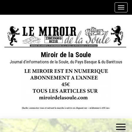
Skip
A
to
f
the
f
content
i
c
h
e
Miroir de la Soule
r
Journal d'informations de la Soule, du Pays Basque & du Barétous
/
m
a
s
q
u
e
r
l
a