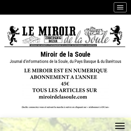
Skip
A
to
f
the
f
content
i
c
h
e
Miroir de la Soule
r
Journal d'informations de la Soule, du Pays Basque & du Barétous
/
m
a
s
q
u
e
r
l
a