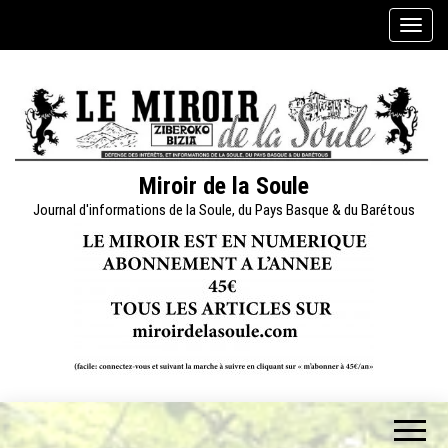
Skip
A
to
f
the
f
content
i
c
h
e
Miroir de la Soule
r
Journal d'informations de la Soule, du Pays Basque & du Barétous
/
m
a
s
q
u
e
r
l
a